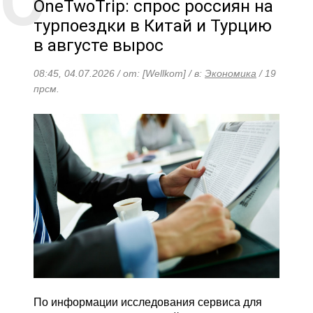
OneTwoTrip: спрос россиян на
турпоездки в Китай и Турцию
в августе вырос
08:45, 04.07.2026 / от: [Wellkom] / в:
Экономика
/ 19
прсм.
По информации исследования сервиса для