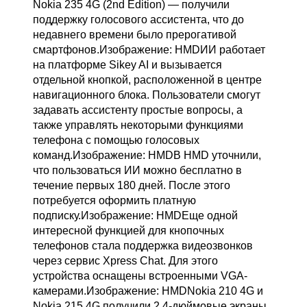
Nokia 235 4G (2nd Edition) — получили
поддержку голосового ассистента, что до
недавнего времени было прерогативой
смартфонов.Изображение: HMDИИ работает
на платформе Sikey AI и вызывается
отдельной кнопкой, расположенной в центре
навигационного блока. Пользователи смогут
задавать ассистенту простые вопросы, а
также управлять некоторыми функциями
телефона с помощью голосовых
команд.Изображение: HMDВ HMD уточнили,
что пользоваться ИИ можно бесплатно в
течение первых 180 дней. После этого
потребуется оформить платную
подписку.Изображение: HMDЕще одной
интересной функцией для кнопочных
телефонов стала поддержка видеозвонков
через сервис Xpress Chat. Для этого
устройства оснащены встроенными VGA-
камерами.Изображение: HMDNokia 210 4G и
Nokia 215 4G получили 2,4-дюймовые экраны