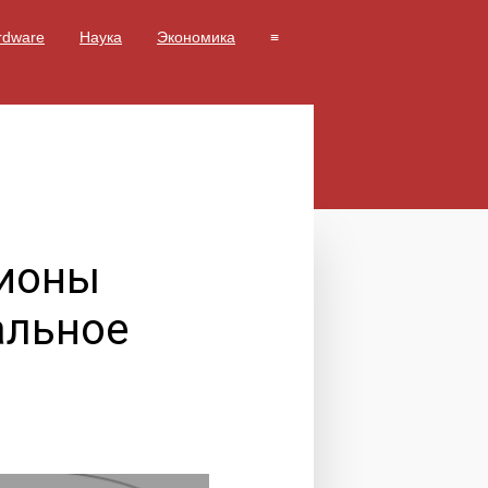
rdware
Наука
Экономика
≡
гионы
альное