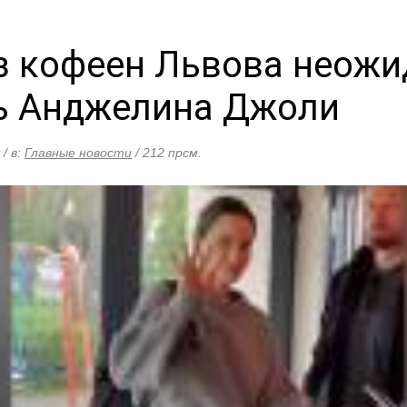
из кофеен Львова неож
ь Анджелина Джоли
 / в:
Главные новости
/ 212 прсм.