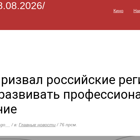
8.08.2026/
Кино
Ha
призвал российские ре
 развивать профессион
ние
ego__ / в:
Главные новости
/ 76 прсм.