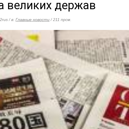
а великих держав
2rus / в:
Главные новости
/ 211 прсм.