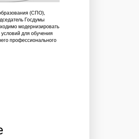
образования (СПО),
едседатель Госдумы
бходимо модернизировать
 условий для обучения
него профессионального
е