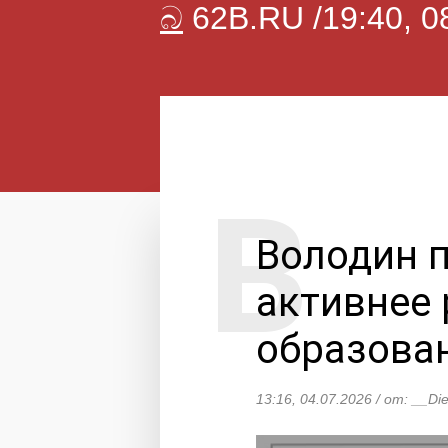
බ
62B.RU /19:40, 0
Володин 
активнее
образова
13:16, 04.07.2026 / от: __Di